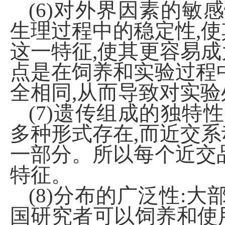
(6)对外界因素的敏
生理过程中的稳定性,
这一特征,使其更容易
点是在饲养和实验过程
全相同,从而导致对实
(7)遗传组成的独特
多种形式存在,而近交
一部分。所以每个近交
特征。
(8)分布的广泛性:
国研究者可以饲养和使