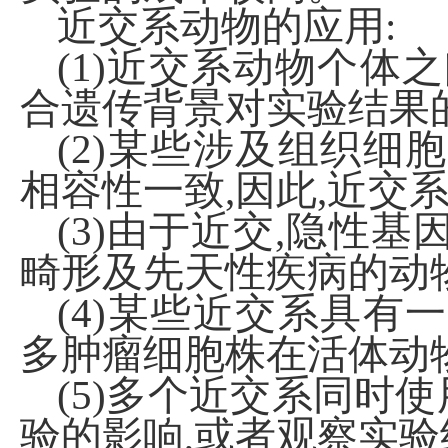
近交系动物的应用
:
(1)近交系动物个体
合遗传背景对实验结果
(2)某些涉及组织细
相容性一致,因此,近交
(3)由于近交,隐性
畸形及先天性疾病的动
(4)某些近交系具有
多肿瘤细胞株在活体动
(5)多个近交系同时
验的影响,或者观察实